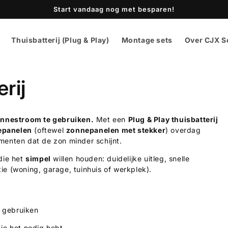
Start vandaag nog met besparen!
Thuisbatterij (Plug & Play)
Montage sets
Over CJX S
rij
zonnestroom te gebruiken.
Met een
Plug & Play thuisbatterij
epanelen
(oftewel
zonnepanelen met stekker
) overdag
menten dat de zon minder schijnt.
die het
simpel
willen houden: duidelijke uitleg, snelle
tie (woning, garage, tuinhuis of werkplek).
f gebruiken
je het nodig hebt