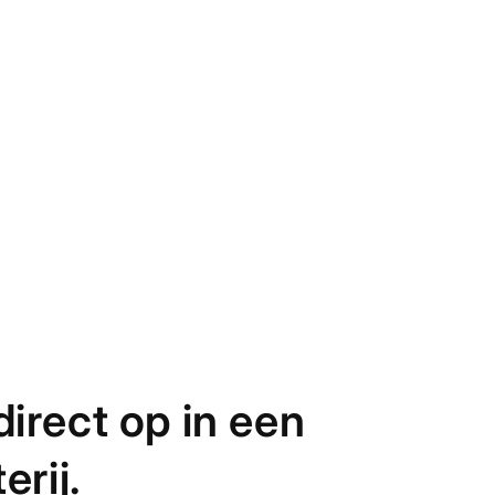
irect op in een
erij.