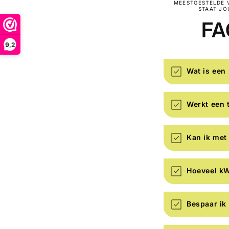
MEESTGESTELDE 
STAAT JO
FAQ
9,2
Wat is een 
Werkt een 
Kan ik met 
Hoeveel kW
Bespaar ik 