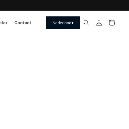
Inloggen
Winkelwagen
olar
Contact
▾
Nederland