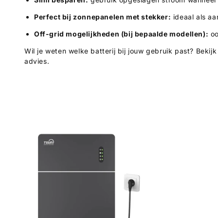
t
Perfect bij zonnepanelen met stekker:
ideaal als aa
Off-grid mogelijkheden (bij bepaalde modellen):
oo
i
Wil je weten welke batterij bij jouw gebruik past? Beki
e
advies.
: