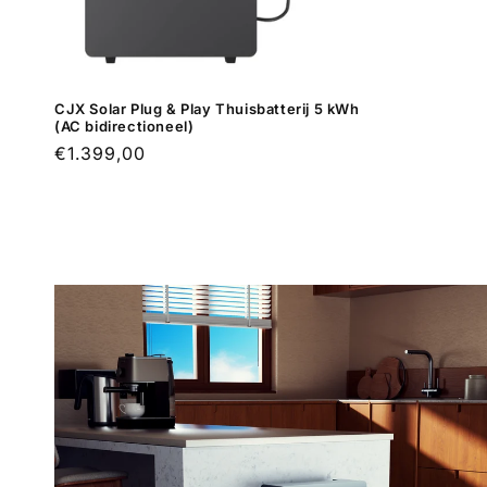
CJX Solar Plug & Play Thuisbatterij 5 kWh
(AC bidirectioneel)
Normale
€1.399,00
prijs