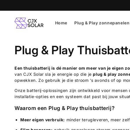
Meteen
naar de
content
Home
Plug & Play zonnepanelen
C
Plug & Play Thuisbatte
o
Een thuisbatterij is dé manier om meer van je eigen 
van CJX Solar sla je energie op die je
plug & play zonn
l
opwekken. Zo gebruik je die stroom ’s avonds of op mo
l
Onze batterij-oplossingen zijn ontwikkeld voor mensen 
installatie-opties en een systeem dat past bij jouw situa
e
Waarom een Plug & Play thuisbatterij?
Meer eigen verbruik:
minder terugleveren, meer zel
c
Slim besparen:
gebruik opgeslagen stroom wanneer 