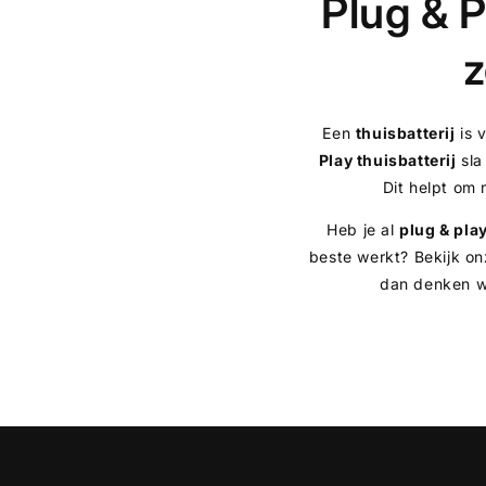
Plug & P
z
Een
thuisbatterij
is 
Play thuisbatterij
sla
Dit helpt om 
Heb je al
plug & pla
beste werkt? Bekijk o
dan denken we