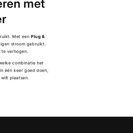
neren met
er
bruikt. Met een
Plug &
 eigen stroom gebruikt.
k te verhogen.
welke combinatie het
 in één keer goed doen,
wilt plaatsen.